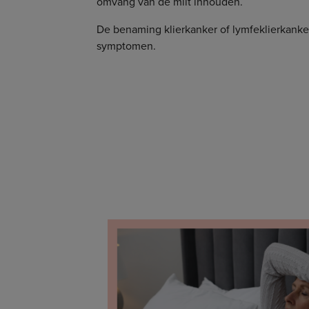
omvang van de milt inhouden.
De benaming klierkanker of lymfeklierkanker
symptomen.