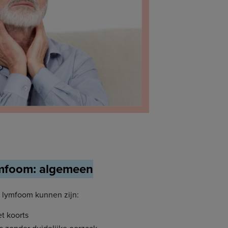
mfoom: algemeen
lymfoom kunnen zijn:
t koorts
s zonder duidelijke oorzaak