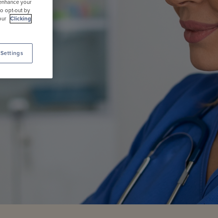
 enhance your
to opt-out by
 our
Clicking
Settings