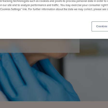
ze tracking technologies such as cookies and pixels to process personal data in order to
n our site and to analyze performance and traffic. You may exercise your consumer right 
en diagnose
 “Cookies Settings” link. For further information about the data we may collect, please see
ierkanker
Cookies 