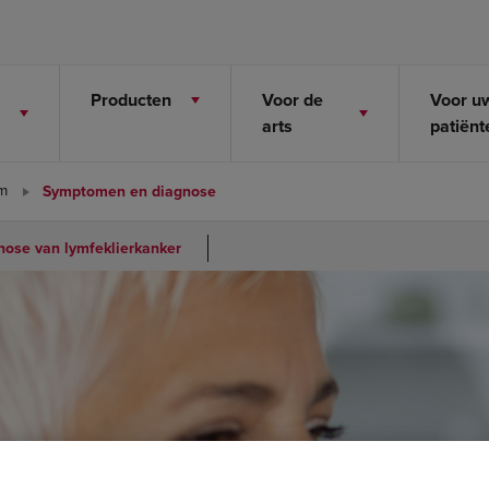
Producten
Voor de
Voor u
arts
patiënt
 Diagnose va
m
Symptomen en diagnose
nose van lymfeklierkanker