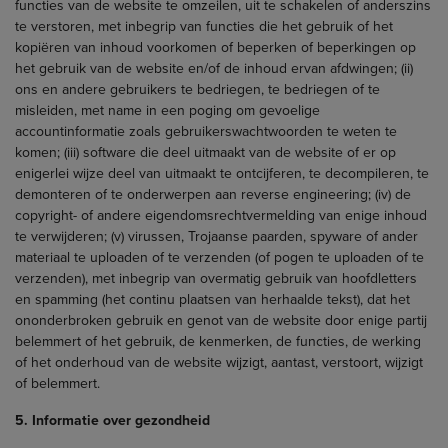
functies van de website te omzeilen, uit te schakelen of anderszins
te verstoren, met inbegrip van functies die het gebruik of het
kopiëren van inhoud voorkomen of beperken of beperkingen op
het gebruik van de website en/of de inhoud ervan afdwingen; (ii)
ons en andere gebruikers te bedriegen, te bedriegen of te
misleiden, met name in een poging om gevoelige
accountinformatie zoals gebruikerswachtwoorden te weten te
komen; (iii) software die deel uitmaakt van de website of er op
enigerlei wijze deel van uitmaakt te ontcijferen, te decompileren, te
demonteren of te onderwerpen aan reverse engineering; (iv) de
copyright- of andere eigendomsrechtvermelding van enige inhoud
te verwijderen; (v) virussen, Trojaanse paarden, spyware of ander
materiaal te uploaden of te verzenden (of pogen te uploaden of te
verzenden), met inbegrip van overmatig gebruik van hoofdletters
en spamming (het continu plaatsen van herhaalde tekst), dat het
ononderbroken gebruik en genot van de website door enige partij
belemmert of het gebruik, de kenmerken, de functies, de werking
of het onderhoud van de website wijzigt, aantast, verstoort, wijzigt
of belemmert.
5. Informatie over gezondheid