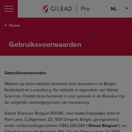
Terms of Use
NL
Choose th
Home
Gebruiksvoorwaarden
Gebruiksvoorwaarden
Welkom op deze website bestemd voor bezoekers uit Belgie,
Nederland en Luxemburg. De website is eigendom van Gilead
Sciences. Omdat deze bestemd is voor gebruik in de Benelux zijn
de volgende contactgegevens van toepassing:
Gilead Sciences Belgium BV/SRL, met maatschappelijke zetel te
Park Lane, Culliganlaan 2D, 1831 Diegem, België, geregistreerd
onder ondernemingsnummer 0882.565.584 ("
Gilead Belgium
"), en
Gilead Sciences Netherlands B.V. Claude Debussylaan 22, 1082