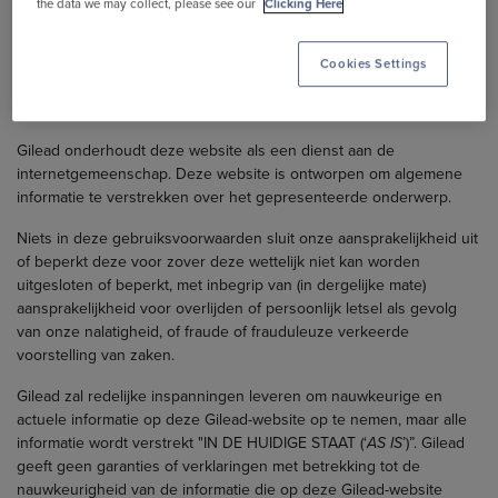
the data we may collect, please see our
Clicking Here
1. Inhoud - Afwijzing van garanties en beperking van
aansprakelijkheid
Cookies Settings
U stemt ermee in dat de toegang tot en het gebruik van deze
website en de inhoud ervan op uw eigen risico is.
Gilead onderhoudt deze website als een dienst aan de
internetgemeenschap. Deze website is ontworpen om algemene
informatie te verstrekken over het gepresenteerde onderwerp.
Niets in deze gebruiksvoorwaarden sluit onze aansprakelijkheid uit
of beperkt deze voor zover deze wettelijk niet kan worden
uitgesloten of beperkt, met inbegrip van (in dergelijke mate)
aansprakelijkheid voor overlijden of persoonlijk letsel als gevolg
van onze nalatigheid, of fraude of frauduleuze verkeerde
voorstelling van zaken.
Gilead zal redelijke inspanningen leveren om nauwkeurige en
actuele informatie op deze Gilead-website op te nemen, maar alle
informatie wordt verstrekt "IN DE HUIDIGE STAAT (‘
AS IS
’)”. Gilead
geeft geen garanties of verklaringen met betrekking tot de
nauwkeurigheid van de informatie die op deze Gilead-website