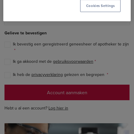
Cookies Settings
E-mail
Gelieve te bevestigen
Ik bevestig een geregistreerd geneesheer of apotheker te zijn
Ik ga akkoord met de
gebruiksvoorwaarden
Ik heb de
privacyverklaring
gelezen en begrepen
Hebt u al een account?
Log hier in