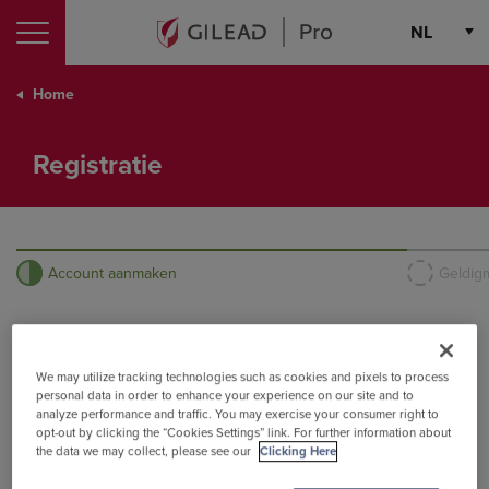
Registratie
NL
Choose th
Home
Registratie
Account aanmaken
Geldig
Maak uw account aan
We may utilize tracking technologies such as cookies and pixels to process
personal data in order to enhance your experience on our site and to
analyze performance and traffic. You may exercise your consumer right to
opt-out by clicking the “Cookies Settings” link. For further information about
Als u eerder een e-mailadres met Gilead heeft gedeeld, gebruik dit dan voor
the data we may collect, please see our
Clicking Here
registratie; anders, geef een professioneel e-mailadres naar keuze op.