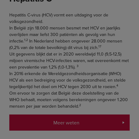
Hepatitis C-virus (HCV) vormt een uitdaging voor de
volksgezondheid.
In België zijn 18.000 mensen besmet met HCV en jaarlijks
overlijden maar liefst 300 patiënten als gevolg van hun
1,2
infectie.
In Nederland hebben ongeveer 28.000 mensen
17
(0,2% van de totale bevolking) dit virus bij zich.
Uit gegevens blijkt dat er in 2020 wereldwijd 11,0 (9,5-12,5)
miljoen viremische HCV-infecties waren, wat overeenkomt met
3
een prevalentie van 1,2% (1,0-1,3%).
In 2016 erkende de Wereldgezondheidsorganisatie (WHO)
HCV als een bedreiging voor de volksgezondheid, en stelde
4
tegelijkertijd het doel om HCV tegen 2030 uit te roeien.
Om ervoor te zorgen dat België deze doelstelling van de
WHO behaalt, moeten volgens berekeningen ongeveer 1.200
2
mensen per jaar worden behandeld.
Meer weten