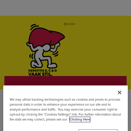
Wereld Hepatitis Dag - 28 juli
Herken de signalen en
We may utilize tracking technologies such as cookies and pixels to process
risicofactoren
personal data in order to enhance your experience on our site and to
analyze performance and traffic. You may exercise your consumer right to
opt-out by clicking the “Cookies Settings” link. For further information about
the data we may collect, please see our
Clicking Here
Klik hier voor meer info