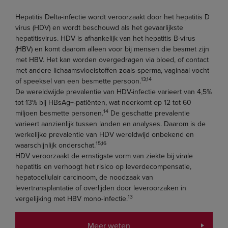
Hepatitis Delta-infectie wordt veroorzaakt door het hepatitis D
virus (HDV) en wordt beschouwd als het gevaarlijkste
hepatitisvirus. HDV is afhankelijk van het hepatitis B-virus
(HBV) en komt daarom alleen voor bij mensen die besmet zijn
met HBV. Het kan worden overgedragen via bloed, of contact
met andere lichaamsvloeistoffen zoals sperma, vaginaal vocht
13,14
of speeksel van een besmette persoon.
De wereldwijde prevalentie van HDV-infectie varieert van 4,5%
tot 13% bij HBsAg+-patiënten, wat neerkomt op 12 tot 60
14
miljoen besmette personen.
De geschatte prevalentie
varieert aanzienlijk tussen landen en analyses. Daarom is de
werkelijke prevalentie van HDV wereldwijd onbekend en
15,16
waarschijnlijk onderschat.
HDV veroorzaakt de ernstigste vorm van ziekte bij virale
hepatitis en verhoogt het risico op leverdecompensatie,
hepatocellulair carcinoom, de noodzaak van
levertransplantatie of overlijden door leveroorzaken in
13
vergelijking met HBV mono-infectie.
Meer weten